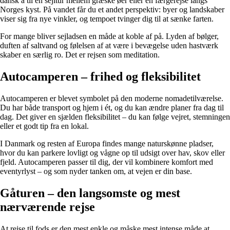
dansk å til en sejltur mellem græske øer eller en færgerejse langs
Norges kyst. På vandet får du et andet perspektiv: byer og landskaber
viser sig fra nye vinkler, og tempoet tvinger dig til at sænke farten.
For mange bliver sejladsen en måde at koble af på. Lyden af bølger,
duften af saltvand og følelsen af at være i bevægelse uden hastværk
skaber en særlig ro. Det er rejsen som meditation.
Autocamperen – frihed og fleksibilitet
Autocamperen er blevet symbolet på den moderne nomadetilværelse.
Du har både transport og hjem i ét, og du kan ændre planer fra dag til
dag. Det giver en sjælden fleksibilitet – du kan følge vejret, stemningen
eller et godt tip fra en lokal.
I Danmark og resten af Europa findes mange naturskønne pladser,
hvor du kan parkere lovligt og vågne op til udsigt over hav, skov eller
fjeld. Autocamperen passer til dig, der vil kombinere komfort med
eventyrlyst – og som nyder tanken om, at vejen er din base.
Gåturen – den langsomste og mest
nærværende rejse
At rejse til fods er den mest enkle og måske mest intense måde at