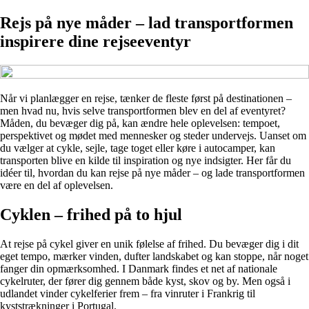
Rejs på nye måder – lad transportformen
inspirere dine rejseeventyr
Når vi planlægger en rejse, tænker de fleste først på destinationen –
men hvad nu, hvis selve transportformen blev en del af eventyret?
Måden, du bevæger dig på, kan ændre hele oplevelsen: tempoet,
perspektivet og mødet med mennesker og steder undervejs. Uanset om
du vælger at cykle, sejle, tage toget eller køre i autocamper, kan
transporten blive en kilde til inspiration og nye indsigter. Her får du
idéer til, hvordan du kan rejse på nye måder – og lade transportformen
være en del af oplevelsen.
Cyklen – frihed på to hjul
At rejse på cykel giver en unik følelse af frihed. Du bevæger dig i dit
eget tempo, mærker vinden, dufter landskabet og kan stoppe, når noget
fanger din opmærksomhed. I Danmark findes et net af nationale
cykelruter, der fører dig gennem både kyst, skov og by. Men også i
udlandet vinder cykelferier frem – fra vinruter i Frankrig til
kyststrækninger i Portugal.