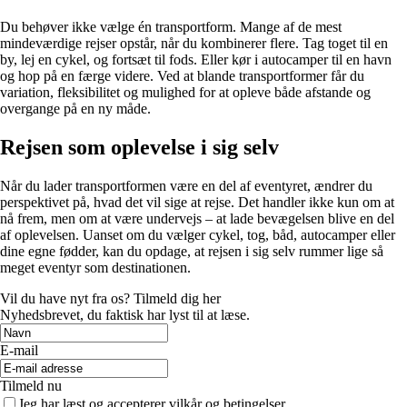
Du behøver ikke vælge én transportform. Mange af de mest
mindeværdige rejser opstår, når du kombinerer flere. Tag toget til en
by, lej en cykel, og fortsæt til fods. Eller kør i autocamper til en havn
og hop på en færge videre. Ved at blande transportformer får du
variation, fleksibilitet og mulighed for at opleve både afstande og
overgange på en ny måde.
Rejsen som oplevelse i sig selv
Når du lader transportformen være en del af eventyret, ændrer du
perspektivet på, hvad det vil sige at rejse. Det handler ikke kun om at
nå frem, men om at være undervejs – at lade bevægelsen blive en del
af oplevelsen. Uanset om du vælger cykel, tog, båd, autocamper eller
dine egne fødder, kan du opdage, at rejsen i sig selv rummer lige så
meget eventyr som destinationen.
Vil du have nyt fra os? Tilmeld dig her
Nyhedsbrevet, du faktisk har lyst til at læse.
E-mail
Tilmeld nu
Jeg har læst og accepterer vilkår og betingelser.