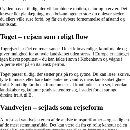
Cyklen passer til dig, der vil kombinere motion, natur og nærvær. Det
kræver lidt planlægning, men belønningen er stor: du oplever steder,
du ellers ville suse forbi, og får en dybere fornemmelse af afstand og
landskab.
Toget – rejsen som roligt flow
Togrejser har fået en renæssance. De er klimavenlige, komfortable og
giver mulighed for at nyde landskabet uden stress. I Europa er nattoget
igen blevet populært – du kan falde i søvn i København og vågne i
Alperne eller på en italiensk perron.
Toget passer til dig, der sætter pris på ro og rytme. Du kan læse, skrive,
lytte til musik eller bare lade tankerne vandre, mens landskabet glider
forbi. Samtidig får du en fornemmelse af kontinuitet – du ser, hvordan
landskaber og kulturer gradvist ændrer sig, i stedet for at springe
direkte fra A til B.
Vandvejen – sejlads som rejseform
At rejse ad vandvejen er en af de ældste transportformer – og stadig en
af de mest stemningsfulde. Det kan være alt fra en rolig kanotur på en