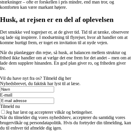
strækninger – ofte er forskellen i pris mindre, end man tror, og
komforten kan være markant højere.
Husk, at rejsen er en del af oplevelsen
Det smukke ved togrejser er, at de giver tid. Tid til at tænke, observere
og lade sig inspirere. I modsætning til flyrejser, hvor alt handler om at
komme hurtigt frem, er toget en invitation til at nyde vejen.
Når du planlægger din rejse, så husk, at balancen mellem struktur og
frihed ikke handler om at vælge det ene frem for det andet – men om at
lade dem supplere hinanden. En god plan giver ro, og friheden giver
liv.
Vil du have nyt fra os? Tilmeld dig her
Nyhedsbrevet, du faktisk har lyst til at læse.
E-mail
Tilmeld nu
Jeg har læst og accepterer vilkår og betingelser.
Når du tilmelder dig vores nyhedsbrev, accepterer du samtidig vores
brugervilkår og persondatapolitik. Hvis du fortryder din tilmelding, kan
du til enhver tid afmelde dig igen.