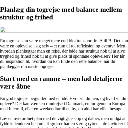
Planlæg din togrejse med balance mellem
struktur og frihed
En togrejse kan være meget mere end blot transport fra A til B. Det kan
være en oplevelse i sig selv – et rum til ro, refleksion og eventyr. Men
hvordan planlægger man en rejse, der både har struktur nok til at give
tryghed og frihed nok til at give plads til spontane oplevelser? Her får
du inspiration til, hvordan du kan finde den rette balance, når du
planlægger din næste togrejse.
Start med en ramme – men lad detaljerne
være åbne
En god togrejse begynder med en idé: Hvor vil du hen, og hvad vil du
opleve? Det kan være en rundrejse i Danmark, en tur gennem Europa
med Interrail, eller en weekendtur til en by, du altid har villet besøge.
Lav en overordnet plan med de vigtigste stop og datoer, men undgå at
fylde kalenderen helt ud. Togrejser har en særlig rytme – de inviterer til