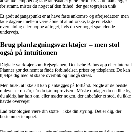
at sænke tempoet og lade landskabet glide forbi. Hvis du planlægger
for stramt, mister du noget af den frihed, der gør togrejsen unik.
Et godt udgangspunkt er at have faste ankomst- og afrejsedatoer, men
lade dagene imellem være åbne til at udforske, tage en ekstra
overnatning eller hoppe af toget, hvis du ser noget spændende
undervejs.
Brug planlægningsværktøjer – men stol
også på intuitionen
Digitale værktøjer som Rejseplanen, Deutsche Bahns app eller Interrail
Planner gør det nemt at finde forbindelser, priser og tidsplaner. De kan
hjælpe dig med at skabe overblik og undgå stress.
Men husk, at ikke alt kan planlægges på forhånd. Nogle af de bedste
oplevelser opstår, når du tør improvisere. Måske opdager du en lille by,
du aldrig har hørt om, eller møder nogen, der anbefaler et sted, du ikke
havde overvejet.
Lad teknologien være din støtte – ikke din styring. Det er dig, der
bestemmer tempoet.
Bæredygtige togrejser – når oplevelsen vejer tungere end distancen