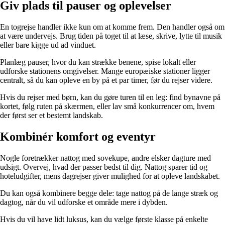
Giv plads til pauser og oplevelser
En togrejse handler ikke kun om at komme frem. Den handler også om
at være undervejs. Brug tiden på toget til at læse, skrive, lytte til musik
eller bare kigge ud ad vinduet.
Planlæg pauser, hvor du kan strække benene, spise lokalt eller
udforske stationens omgivelser. Mange europæiske stationer ligger
centralt, så du kan opleve en by på et par timer, før du rejser videre.
Hvis du rejser med børn, kan du gøre turen til en leg: find bynavne på
kortet, følg ruten på skærmen, eller lav små konkurrencer om, hvem
der først ser et bestemt landskab.
Kombinér komfort og eventyr
Nogle foretrækker nattog med sovekupe, andre elsker dagture med
udsigt. Overvej, hvad der passer bedst til dig. Nattog sparer tid og
hoteludgifter, mens dagrejser giver mulighed for at opleve landskabet.
Du kan også kombinere begge dele: tage nattog på de lange stræk og
dagtog, når du vil udforske et område mere i dybden.
Hvis du vil have lidt luksus, kan du vælge første klasse på enkelte