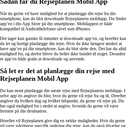
Sådan får du Rejseplanen Mobil App
Når du gerne vil have mulighed for at planlægge din rejse fra din
smartphone, kan du blot downloade Rejseplanens mobilapp. Du finder
app’en i din App Store på din smartphone. Mobilappen er både
kompatibel til Androidtelefoner såvel som iPhones.
Det tager kun ganske få minutter at downloade app’en, og herefter kan
du let og hurtigt planlægge din rejse. Hvis du ikke længere ønsker at
have app’en på din smartphone, kan du blot slette den. Det har du altid
mulighed for, og derfor bliver du heller ikke bundet til noget. Desuden
er app’en både gratis at downloade og anvende.
Så let er det at planlægge din rejse med
Rejseplanen Mobil App
Du kan nemt planlægge din næste rejse med Rejseplanens mobilapp. I
selve app’en angiver du blot, hvor du gerne vil rejse fra og til. Derefter
angiver du hvilken dag og hvilket tidspunkt, du gerne vil rejse på. Du
har også mulighed for i stedet at angive, hvornår du gerne vil være
fremme på din destination.
Herefter vil Rejseplanen give dig en række muligheder. Hvis du gerne
vil være yderligere specifik omkring din rejse, kan du også tilvælge og