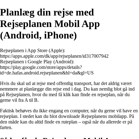
Planlæg din rejse med
Rejseplanen Mobil App
(Android, iPhone)
Rejseplanen i App Store (Apple):
https://apps.apple.com/dk/app/rejseplanen/id317007942
Rejseplanen i Google Play (Android):
https://play.google.com/store/apps/details?
id=de.hafas.android.rejseplanen&hl=da&gl=US
Hvis du skal ud at rejse med offentlig transport, har det aldrig været
nemmere at planlægge din rejse end i dag. Du kan nemlig blot gå ind
på Rejseplanen, hvor du med få klik kan finde en rejseplan, når du
gerne vil fra A til B.
Faktisk behøves du ikke engang en computer, når du gerne vil have en
rejseplan. I stedet kan du blot downloade Rejseplanens mobilapp. På
den måde kan du altid finde en ruteplan – også når du allerede er på
farten.